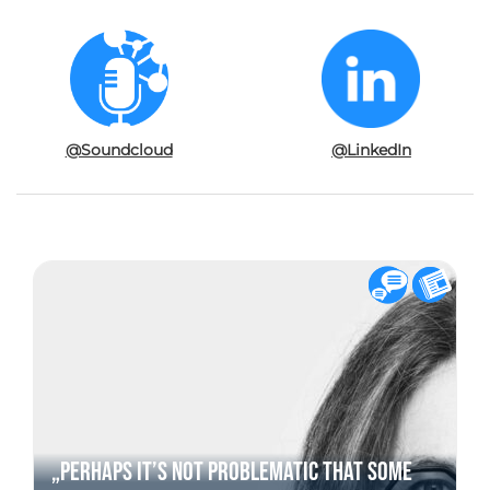
@Soundcloud
@LinkedIn
„Perhaps it’s not problematic that some