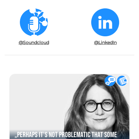
@Soundcloud
@LinkedIn
„Perhaps it’s not problematic that some