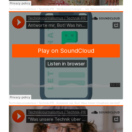
Technikjournalismus / Technik-PR
·
Werbepsychologie – wie Neuromarketing unseren Konsum steuert | FutureComCast #11
Technikjournalismus / Technik-PR
·
Antworte mir, Bot! Was hinter Chatbots steckt|FutureComCast #10