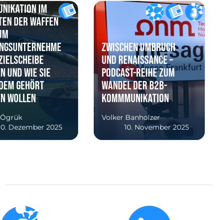
nikation im
ten der Waffen
um
ngsunternehme
Zwischen Umbruch
Zielscheibe
und Renaissance –
n und wie sie
Podcast-Reihe zum
dem gehört
Wandel der B2B-
n wollen
Kommmunikation
 Ögrük
Volker Banholzer
10. Dezember 2025
10. November 2025