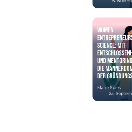
6. Novem
Women
Entrepreneurs
Science: Mit
Entschlossenh
und Mentoring
die Männerdom
der Gründung
Marie Spies
23. Septem