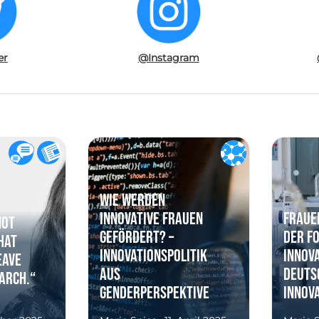
er
@Instagram
Wie werden
innovative Frauen
Fraue
not
gefördert? –
der F
hat
Innovationspolitik
Innova
eave
aus
Deuts
arch.“
Genderperspektive
innov