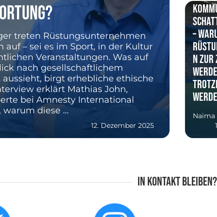
ortung?
Kommu
Schat
– War
ger treten Rüstungsunternehmen
Rüstu
 auf – sei es im Sport, in der Kultur
entlichen Veranstaltungen. Was auf
n zur 
lick nach gesellschaftlichem
werde
ussieht, birgt erhebliche ethische
trotz
nterview erklärt Mathias John,
werde
rte bei Amnesty International
 warum diese ...
Naima
12. Dezember 2025
In Kontakt bleiben?