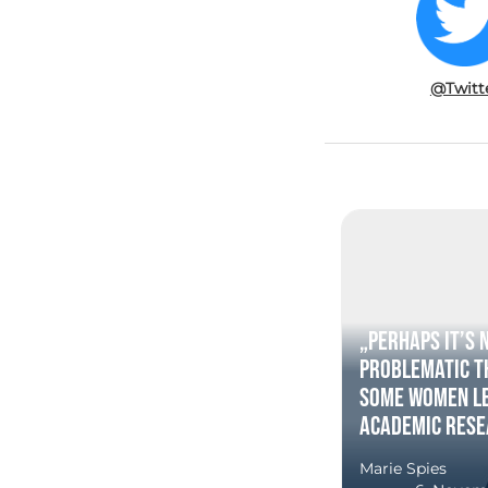
@Twitt
„Perhaps it’s 
problematic t
some women l
academic rese
Marie Spies