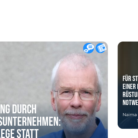
Für St
einer 
Rüstu
notwe
ing durch
Naima
sunternehmen:
ege statt