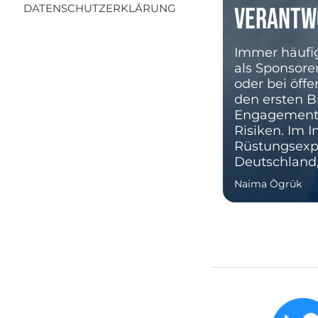
DATENSCHUTZERKLÄRUNG
Verantw
Immer häufi
als Sponsoren
oder bei öff
den ersten B
Engagement a
Risiken. Im I
Rüstungsexpe
Deutschland,
Naima Ögrük