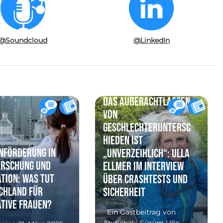
@Soundcloud
@LinkedIn
Das Außerachtlassen
von
Geschlechteruntersc
hieden ist
nförderung in
„unverzeihlich“: Ulla
orschung und
Ellmer im Interview
tion: Was tut
über Crashtests und
chland für
Sicherheit
ative Frauen?
Ein Gastbeitrag von