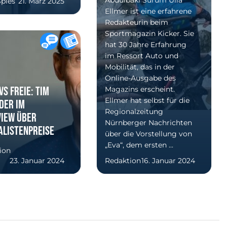
Abdülbaki Sürüm Ulla
Spies
21. März 2025
Ellmer ist eine erfahrene
Redakteurin beim
Sportmagazin Kicker. Sie
hat 30 Jahre Erfahrung
im Ressort Auto und
Mobilität, das in der
Online-Ausgabe des
VS freie: Tim
Magazins erscheint.
Ellmer hat selbst für die
der im
Regionalzeitung
view über
Nürnberger Nachrichten
alistenpreise
über die Vorstellung von
„Eva“, dem ersten ...
ion
23. Januar 2024
Redaktion
16. Januar 2024