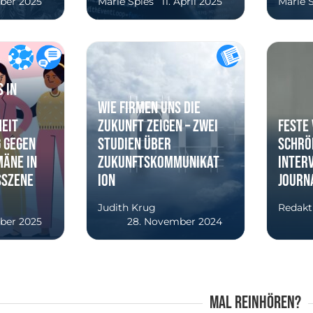
ber 2025
Marie Spies
11. April 2025
Marie 
 in
Wie Firmen uns die
eit
Zukunft zeigen – zwei
Feste 
 gegen
Studien über
Schrö
äne in
Zukunftskommunikat
Inter
sszene
ion
Journ
Judith Krug
Redakt
ber 2025
28. November 2024
Mal reinhören?