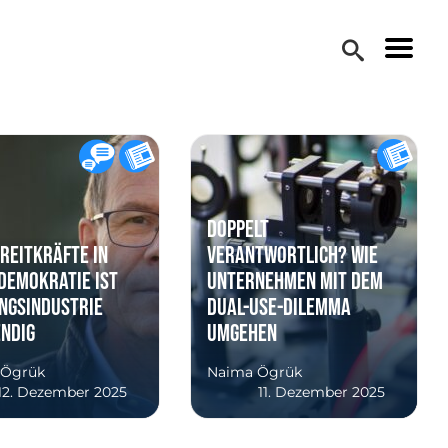
Doppelt
reitkräfte in
verantwortlich? Wie
Demokratie ist
Unternehmen mit dem
ngsindustrie
Dual-Use-Dilemma
ndig
umgehen
 Ögrük
Naima Ögrük
12. Dezember 2025
11. Dezember 2025