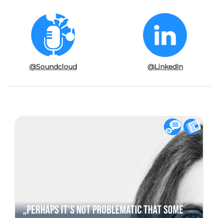
@Soundcloud
@LinkedIn
„Perhaps it’s not problematic that some