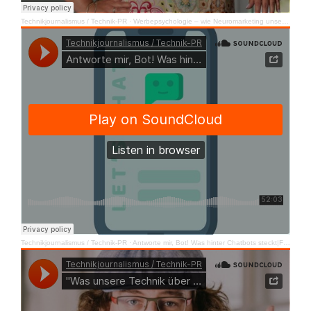
Technikjournalismus / Technik-PR
·
Werbepsychologie – wie Neuromarketing unseren Konsum steuert | FutureComCast #11
Technikjournalismus / Technik-PR
·
Antworte mir, Bot! Was hinter Chatbots steckt|FutureComCast #10